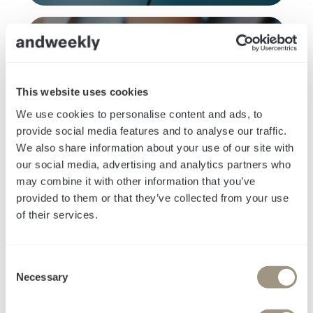
This website uses cookies
We use cookies to personalise content and ads, to
provide social media features and to analyse our traffic.
+
92
%
We also share information about your use of our site with
our social media, advertising and analytics partners who
Pipeline
may combine it with other information that you’ve
Eine Wachstumsstrategie für 7 Märkte
provided to them or that they’ve collected from your use
of their services.
C
Necessary
o
n
s